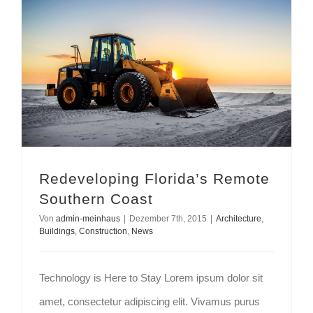
Redeveloping Florida’s Remote Southern Coast
Redeveloping Florida’s Remote
Southern Coast
Von
admin-meinhaus
|
Dezember 7th, 2015
|
Architecture
,
Buildings
,
Construction
,
News
Technology is Here to Stay Lorem ipsum dolor sit
amet, consectetur adipiscing elit. Vivamus purus