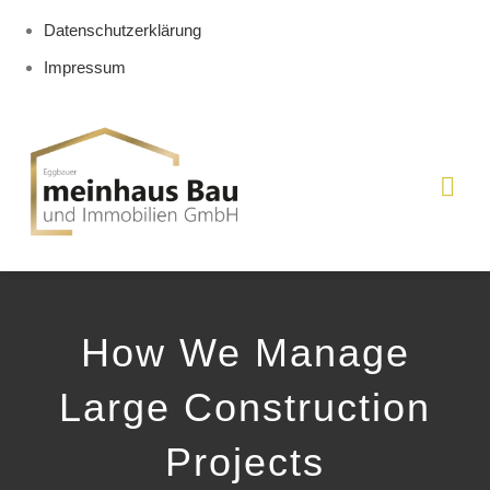
Datenschutzerklärung
Impressum
Zum
Inhalt
springen
Togg
Navi
HOME
How We Manage
Über uns
Large Construction
Dienstleistungen
Projects
Projekte