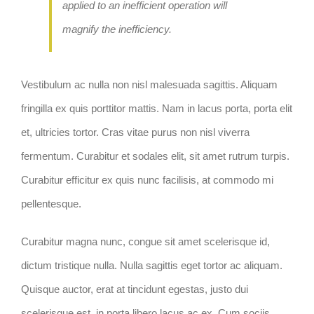
applied to an inefficient operation will
magnify the inefficiency.
Vestibulum ac nulla non nisl malesuada sagittis. Aliquam
fringilla ex quis porttitor mattis. Nam in lacus porta, porta elit
et, ultricies tortor. Cras vitae purus non nisl viverra
fermentum. Curabitur et sodales elit, sit amet rutrum turpis.
Curabitur efficitur ex quis nunc facilisis, at commodo mi
pellentesque.
Curabitur magna nunc, congue sit amet scelerisque id,
dictum tristique nulla. Nulla sagittis eget tortor ac aliquam.
Quisque auctor, erat at tincidunt egestas, justo dui
scelerisque est, in porta libero lacus ac ex. Cum sociis